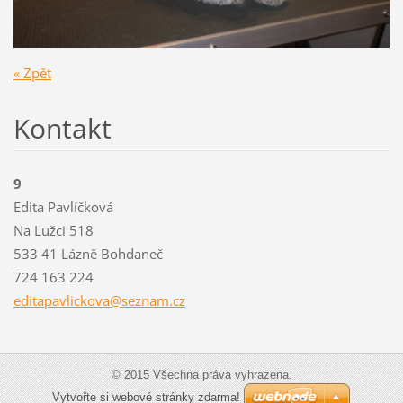
« Zpět
Kontakt
9
Edita Pavlíčková
Na Lužci 518
533 41 Lázně Bohdaneč
724 163 224
editapav
lickova@
seznam.c
z
© 2015 Všechna práva vyhrazena.
Vytvořte si webové stránky zdarma!