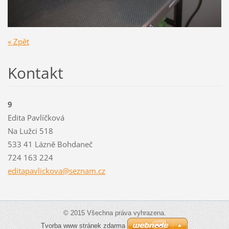
« Zpět
Kontakt
9
Edita Pavlíčková
Na Lužci 518
533 41 Lázně Bohdaneč
724 163 224
editapav
lickova@
seznam.c
z
© 2015 Všechna práva vyhrazena.
Tvorba www stránek zdarma