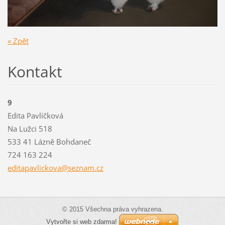
« Zpět
Kontakt
9
Edita Pavlíčková
Na Lužci 518
533 41 Lázně Bohdaneč
724 163 224
editapav
lickova@
seznam.c
z
© 2015 Všechna práva vyhrazena.
Vytvořte si web zdarma!