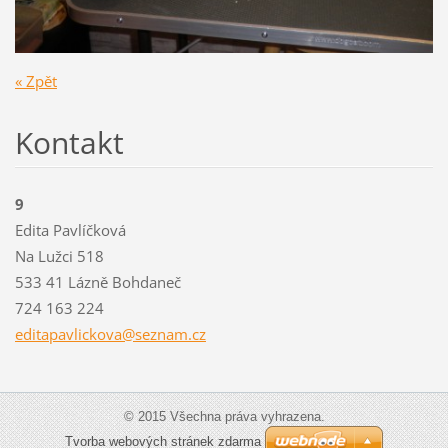
« Zpět
Kontakt
9
Edita Pavlíčková
Na Lužci 518
533 41 Lázně Bohdaneč
724 163 224
editapav
lickova@
seznam.c
z
© 2015 Všechna práva vyhrazena.
Tvorba webových stránek zdarma