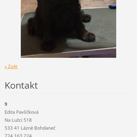
« Zpět
Kontakt
9
Edita Pavlíčková
Na Lužci 518
533 41 Lázně Bohdaneč
724 163 224