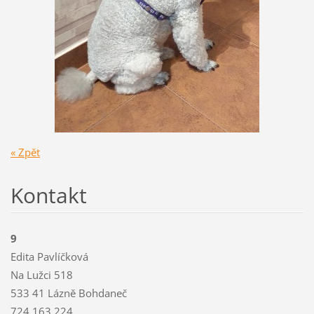
« Zpět
Kontakt
9
Edita Pavlíčková
Na Lužci 518
533 41 Lázně Bohdaneč
724 163 224